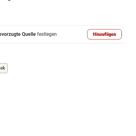
evorzugte Quelle
festlegen
Hinzufügen
sek