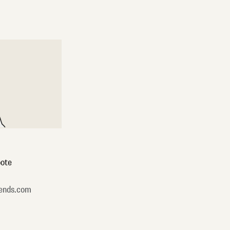
ote
ends.com