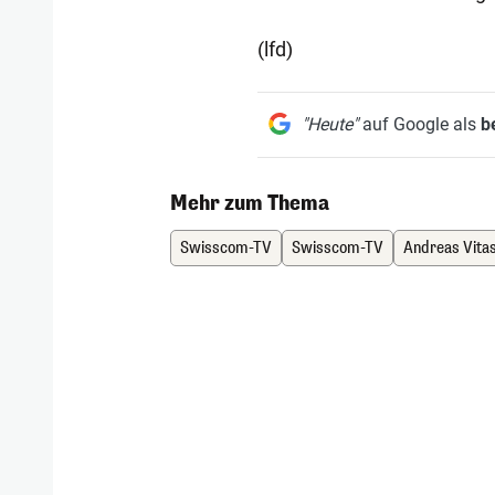
(lfd)
"Heute"
auf Google als
b
Mehr zum Thema
Swisscom-TV
Swisscom-TV
Andreas Vita