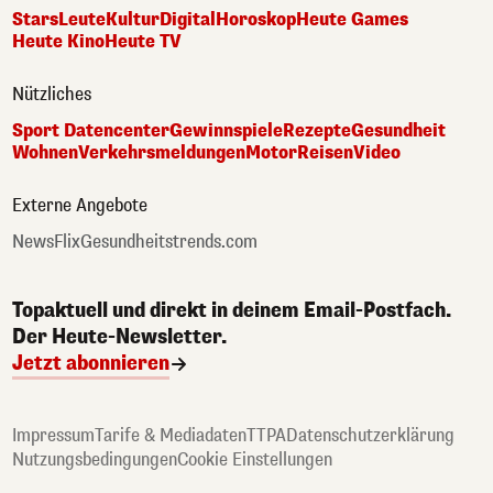
Stars
Leute
Kultur
Digital
Horoskop
Heute Games
Heute Kino
Heute TV
Nützliches
Sport Datencenter
Gewinnspiele
Rezepte
Gesundheit
Wohnen
Verkehrsmeldungen
Motor
Reisen
Video
Externe Angebote
NewsFlix
Gesundheitstrends.com
Topaktuell und direkt in deinem Email-Postfach.
Der Heute-Newsletter.
Jetzt abonnieren
Impressum
Tarife & Mediadaten
TTPA
Datenschutzerklärung
Nutzungsbedingungen
Cookie Einstellungen