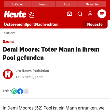
E-Paper
Immo
Jobs
NewsFlix
Arti
Österreich
Sport
Nachrichten
Neueste
Startseite
Szene
Demi Moore: Toter Mann in ihrem
Pool gefunden
Von
Heute Redaktion
14.09.2021, 14:32
Teilen
In Demi Moores (52) Pool ist ein Mann ertrunken, weil