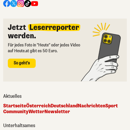
Jetzt
Leserreporter
werden.
Für jedes Foto in "Heute" oder jedes Video
auf Heute.at gibt es 50 Euro.
So geht's
Aktuelles
Startseite
Österreich
Deutschland
Nachrichten
Sport
Community
Wetter
Newsletter
Unterhaltsames