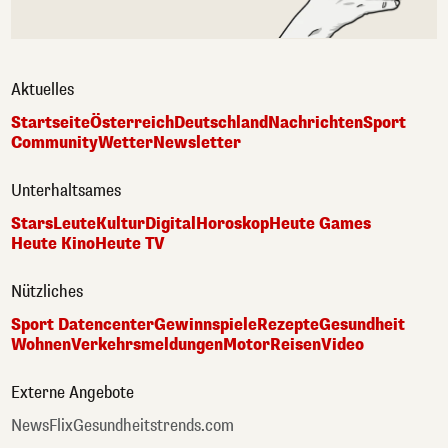
Aktuelles
Startseite
Österreich
Deutschland
Nachrichten
Sport
Community
Wetter
Newsletter
Unterhaltsames
Stars
Leute
Kultur
Digital
Horoskop
Heute Games
Heute Kino
Heute TV
Nützliches
Sport Datencenter
Gewinnspiele
Rezepte
Gesundheit
Wohnen
Verkehrsmeldungen
Motor
Reisen
Video
Externe Angebote
NewsFlix
Gesundheitstrends.com