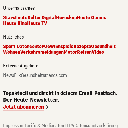
Unterhaltsames
Stars
Leute
Kultur
Digital
Horoskop
Heute Games
Heute Kino
Heute TV
Nützliches
Sport Datencenter
Gewinnspiele
Rezepte
Gesundheit
Wohnen
Verkehrsmeldungen
Motor
Reisen
Video
Externe Angebote
NewsFlix
Gesundheitstrends.com
Topaktuell und direkt in deinem Email-Postfach.
Der Heute-Newsletter.
Jetzt abonnieren
Impressum
Tarife & Mediadaten
TTPA
Datenschutzerklärung