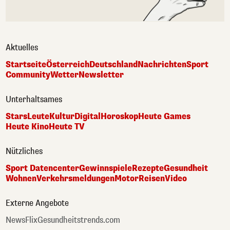
Aktuelles
Startseite
Österreich
Deutschland
Nachrichten
Sport
Community
Wetter
Newsletter
Unterhaltsames
Stars
Leute
Kultur
Digital
Horoskop
Heute Games
Heute Kino
Heute TV
Nützliches
Sport Datencenter
Gewinnspiele
Rezepte
Gesundheit
Wohnen
Verkehrsmeldungen
Motor
Reisen
Video
Externe Angebote
NewsFlix
Gesundheitstrends.com