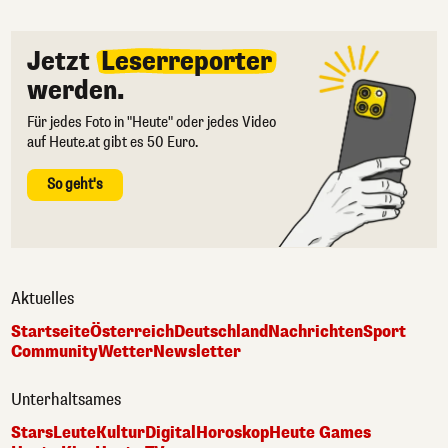
Jetzt
Leserreporter
werden.
Für jedes Foto in "Heute" oder jedes Video
auf Heute.at gibt es 50 Euro.
So geht's
Aktuelles
Startseite
Österreich
Deutschland
Nachrichten
Sport
Community
Wetter
Newsletter
Unterhaltsames
Stars
Leute
Kultur
Digital
Horoskop
Heute Games