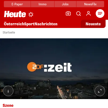
E-Paper
Immo
Jobs
NewsFlix
Arti
Österreich
Sport
Nachrichten
Neueste
Startseite
i
Szene