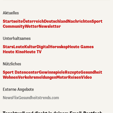
Aktuelles
Startseite
Österreich
Deutschland
Nachrichten
Sport
Community
Wetter
Newsletter
Unterhaltsames
Stars
Leute
Kultur
Digital
Horoskop
Heute Games
Heute Kino
Heute TV
Nützliches
Sport Datencenter
Gewinnspiele
Rezepte
Gesundheit
Wohnen
Verkehrsmeldungen
Motor
Reisen
Video
Externe Angebote
NewsFlix
Gesundheitstrends.com