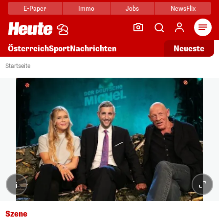
E-Paper
Immo
Jobs
NewsFlix
Arti
Österreich
Sport
Nachrichten
Neueste
Startseite
i
Szene