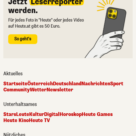
Jetzt
Leserreporter
werden.
Für jedes Foto in "Heute" oder jedes Video
auf Heute.at gibt es 50 Euro.
So geht's
Aktuelles
Startseite
Österreich
Deutschland
Nachrichten
Sport
Community
Wetter
Newsletter
Unterhaltsames
Stars
Leute
Kultur
Digital
Horoskop
Heute Games
Heute Kino
Heute TV
Nützliches