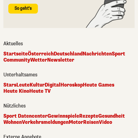
So geht's
Aktuelles
Startseite
Österreich
Deutschland
Nachrichten
Sport
Community
Wetter
Newsletter
Unterhaltsames
Stars
Leute
Kultur
Digital
Horoskop
Heute Games
Heute Kino
Heute TV
Nützliches
Sport Datencenter
Gewinnspiele
Rezepte
Gesundheit
Wohnen
Verkehrsmeldungen
Motor
Reisen
Video
Externe Angebote