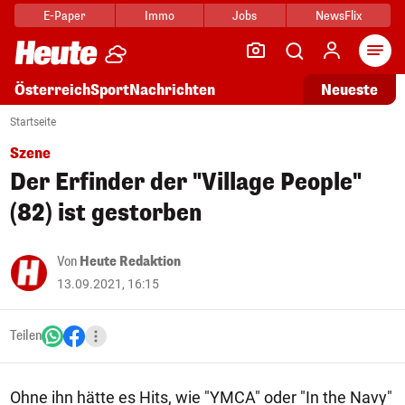
E-Paper
Immo
Jobs
NewsFlix
Arti
Österreich
Sport
Nachrichten
Neueste
Startseite
Szene
Der Erfinder der "Village People"
(82) ist gestorben
Von
Heute Redaktion
13.09.2021, 16:15
Teilen
Ohne ihn hätte es Hits, wie "YMCA" oder "In the Navy"