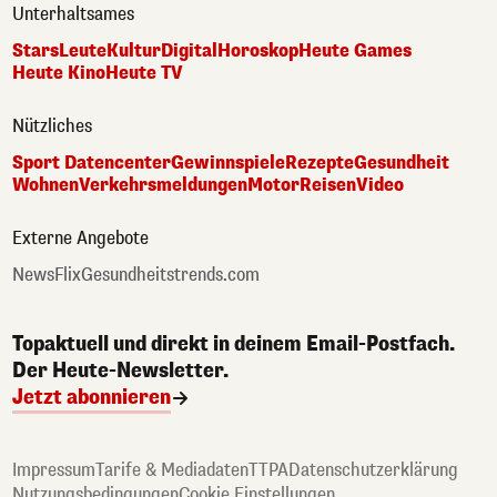
Unterhaltsames
Stars
Leute
Kultur
Digital
Horoskop
Heute Games
Heute Kino
Heute TV
Nützliches
Sport Datencenter
Gewinnspiele
Rezepte
Gesundheit
Wohnen
Verkehrsmeldungen
Motor
Reisen
Video
Externe Angebote
NewsFlix
Gesundheitstrends.com
Topaktuell und direkt in deinem Email-Postfach.
Der Heute-Newsletter.
Jetzt abonnieren
Impressum
Tarife & Mediadaten
TTPA
Datenschutzerklärung
Nutzungsbedingungen
Cookie Einstellungen