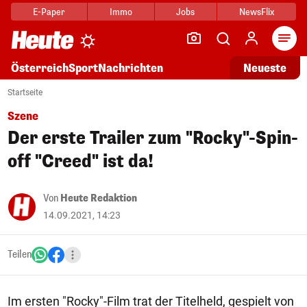
E-Paper
Immo
Jobs
NewsFlix
Arti
Österreich
Sport
Nachrichten
Neueste
Startseite
Szene
Der erste Trailer zum "Rocky"-Spin-
off "Creed" ist da!
Von
Heute Redaktion
14.09.2021, 14:23
Teilen
Im ersten "Rocky"-Film trat der Titelheld, gespielt von