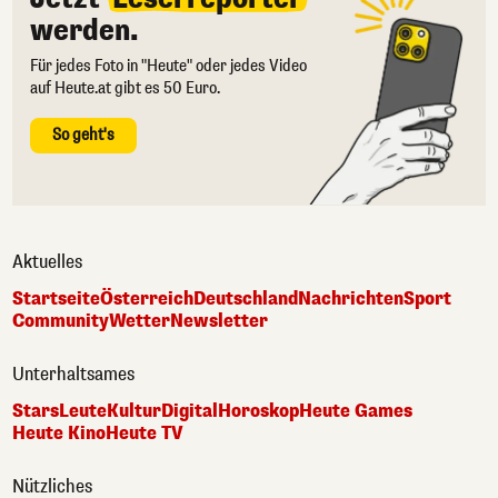
werden.
Für jedes Foto in "Heute" oder jedes Video
auf Heute.at gibt es 50 Euro.
So geht's
Aktuelles
Startseite
Österreich
Deutschland
Nachrichten
Sport
Community
Wetter
Newsletter
Unterhaltsames
Stars
Leute
Kultur
Digital
Horoskop
Heute Games
Heute Kino
Heute TV
Nützliches