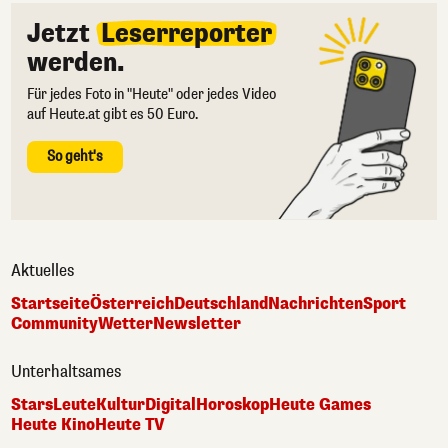
Jetzt
Leserreporter
werden.
Für jedes Foto in "Heute" oder jedes Video
auf Heute.at gibt es 50 Euro.
So geht's
Aktuelles
Startseite
Österreich
Deutschland
Nachrichten
Sport
Community
Wetter
Newsletter
Unterhaltsames
Stars
Leute
Kultur
Digital
Horoskop
Heute Games
Heute Kino
Heute TV