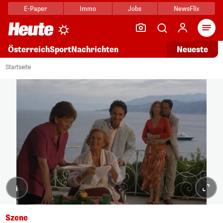
E-Paper
Immo
Jobs
NewsFlix
Arti
Österreich
Sport
Nachrichten
Neueste
Startseite
i
Szene