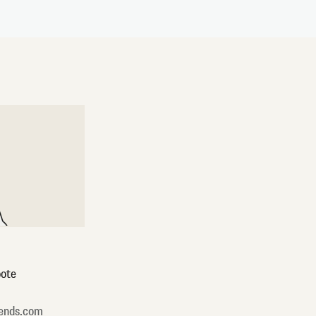
ote
ends.com