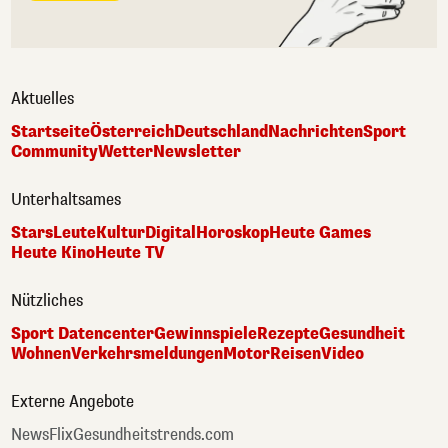
Aktuelles
Startseite
Österreich
Deutschland
Nachrichten
Sport
Community
Wetter
Newsletter
Unterhaltsames
Stars
Leute
Kultur
Digital
Horoskop
Heute Games
Heute Kino
Heute TV
Nützliches
Sport Datencenter
Gewinnspiele
Rezepte
Gesundheit
Wohnen
Verkehrsmeldungen
Motor
Reisen
Video
Externe Angebote
NewsFlix
Gesundheitstrends.com