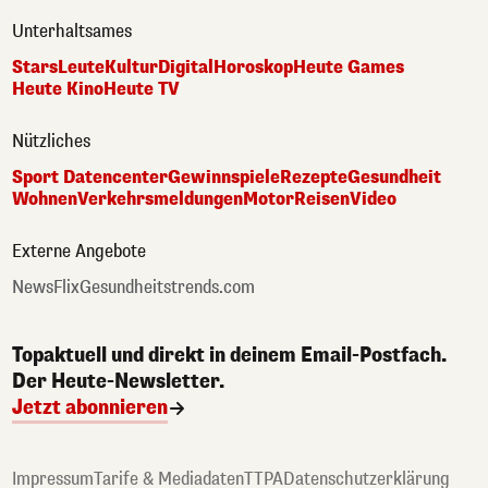
Unterhaltsames
Stars
Leute
Kultur
Digital
Horoskop
Heute Games
Heute Kino
Heute TV
Nützliches
Sport Datencenter
Gewinnspiele
Rezepte
Gesundheit
Wohnen
Verkehrsmeldungen
Motor
Reisen
Video
Externe Angebote
NewsFlix
Gesundheitstrends.com
Topaktuell und direkt in deinem Email-Postfach.
Der Heute-Newsletter.
Jetzt abonnieren
Impressum
Tarife & Mediadaten
TTPA
Datenschutzerklärung