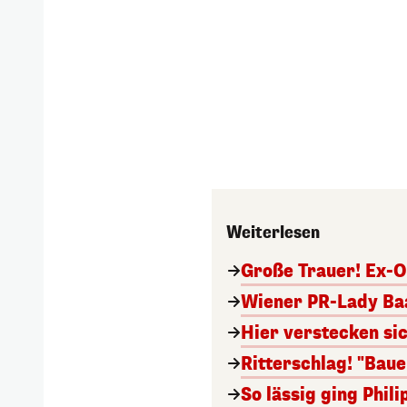
Weiterlesen
Große Trauer! Ex-O
Wiener PR-Lady Baa
Hier verstecken si
Ritterschlag! "Bau
So lässig ging Phi