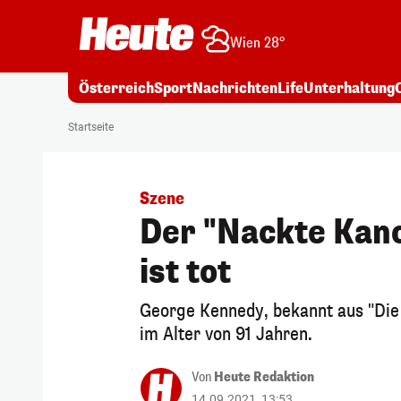
Wien 28°
Österreich
Sport
Nachrichten
Life
Unterhaltung
Startseite
Szene
Der "Nackte Kan
ist tot
George Kennedy, bekannt aus "Die 
im Alter von 91 Jahren.
Von
Heute Redaktion
14.09.2021, 13:53