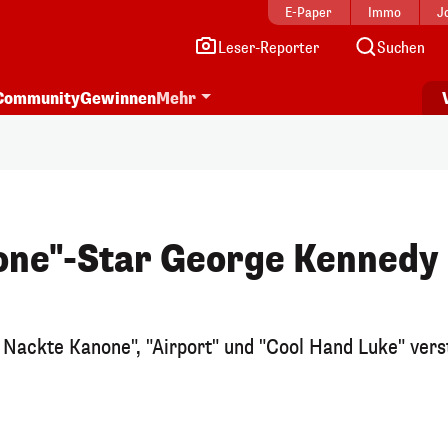
E-Paper
Immo
J
Leser-Reporter
Suchen
Community
Gewinnen
Mehr
one"-Star George Kennedy
Nackte Kanone", "Airport" und "Cool Hand Luke" vers