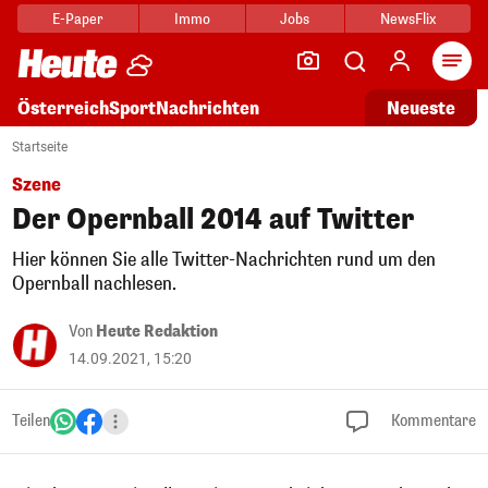
E-Paper
Immo
Jobs
NewsFlix
Arti
Österreich
Sport
Nachrichten
Neueste
Startseite
Szene
Der Opernball 2014 auf Twitter
Hier können Sie alle Twitter-Nachrichten rund um den
Opernball nachlesen.
Von
Heute Redaktion
14.09.2021, 15:20
Teilen
Kommentare