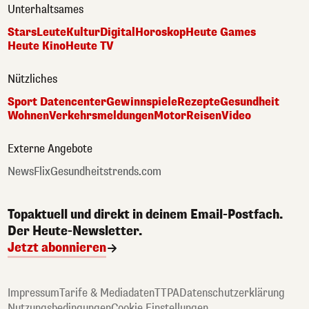
Unterhaltsames
Stars
Leute
Kultur
Digital
Horoskop
Heute Games
Heute Kino
Heute TV
Nützliches
Sport Datencenter
Gewinnspiele
Rezepte
Gesundheit
Wohnen
Verkehrsmeldungen
Motor
Reisen
Video
Externe Angebote
NewsFlix
Gesundheitstrends.com
Topaktuell und direkt in deinem Email-Postfach.
Der Heute-Newsletter.
Jetzt abonnieren
Impressum
Tarife & Mediadaten
TTPA
Datenschutzerklärung
Nutzungsbedingungen
Cookie Einstellungen