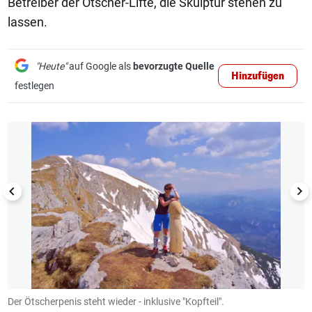
Betreiber der Ötscher-Lifte, die Skulptur stehen zu
lassen.
"Heute"
auf Google als
bevorzugte Quelle
Hinzufügen
festlegen
1/3
Der Ötscherpenis steht wieder - inklusive "Kopfteil".
D