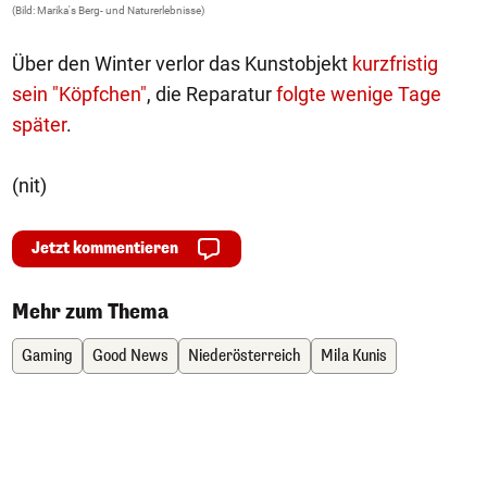
(Bild: Marika's Berg- und Naturerlebnisse)
(B
Über den Winter verlor das Kunstobjekt
kurzfristig
sein "Köpfchen"
, die Reparatur
folgte wenige Tage
später
.
(nit)
Jetzt kommentieren
Mehr zum Thema
Gaming
Good News
Niederösterreich
Mila Kunis