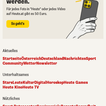
werden.
Für jedes Foto in "Heute" oder jedes Video
auf Heute.at gibt es 50 Euro.
So geht's
Aktuelles
Startseite
Österreich
Deutschland
Nachrichten
Sport
Community
Wetter
Newsletter
Unterhaltsames
Stars
Leute
Kultur
Digital
Horoskop
Heute Games
Heute Kino
Heute TV
Nützliches