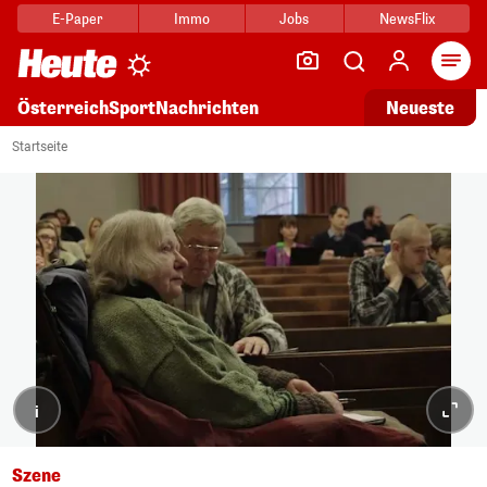
E-Paper
Immo
Jobs
NewsFlix
Arti
Österreich
Sport
Nachrichten
Neueste
Startseite
i
Szene