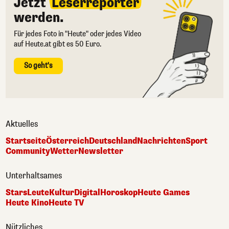
Jetzt
Leserreporter
werden.
Für jedes Foto in "Heute" oder jedes Video
auf Heute.at gibt es 50 Euro.
So geht's
Aktuelles
Startseite
Österreich
Deutschland
Nachrichten
Sport
Community
Wetter
Newsletter
Unterhaltsames
Stars
Leute
Kultur
Digital
Horoskop
Heute Games
Heute Kino
Heute TV
Nützliches