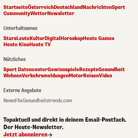
Startseite
Österreich
Deutschland
Nachrichten
Sport
Community
Wetter
Newsletter
Unterhaltsames
Stars
Leute
Kultur
Digital
Horoskop
Heute Games
Heute Kino
Heute TV
Nützliches
Sport Datencenter
Gewinnspiele
Rezepte
Gesundheit
Wohnen
Verkehrsmeldungen
Motor
Reisen
Video
Externe Angebote
NewsFlix
Gesundheitstrends.com
Topaktuell und direkt in deinem Email-Postfach.
Der Heute-Newsletter.
Jetzt abonnieren