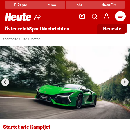
E-Paper
Immo
Jobs
NewsFlix
Arti
Österreich
Sport
Nachrichten
Neueste
i
1/4
Startseite
Life
Motor
Startet wie Kampfjet