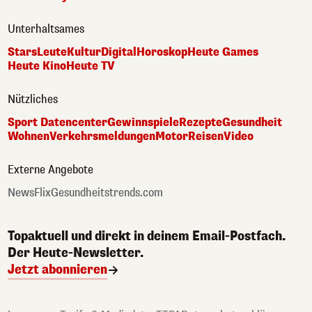
Unterhaltsames
Stars
Leute
Kultur
Digital
Horoskop
Heute Games
Heute Kino
Heute TV
Nützliches
Sport Datencenter
Gewinnspiele
Rezepte
Gesundheit
Wohnen
Verkehrsmeldungen
Motor
Reisen
Video
Externe Angebote
NewsFlix
Gesundheitstrends.com
Topaktuell und direkt in deinem Email-Postfach.
Der Heute-Newsletter.
Jetzt abonnieren