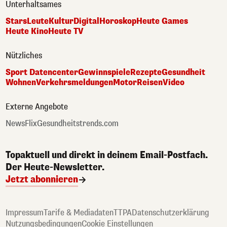
Unterhaltsames
Stars
Leute
Kultur
Digital
Horoskop
Heute Games
Heute Kino
Heute TV
Nützliches
Sport Datencenter
Gewinnspiele
Rezepte
Gesundheit
Wohnen
Verkehrsmeldungen
Motor
Reisen
Video
Externe Angebote
NewsFlix
Gesundheitstrends.com
Topaktuell und direkt in deinem Email-Postfach.
Der Heute-Newsletter.
Jetzt abonnieren
Impressum
Tarife & Mediadaten
TTPA
Datenschutzerklärung
Nutzungsbedingungen
Cookie Einstellungen