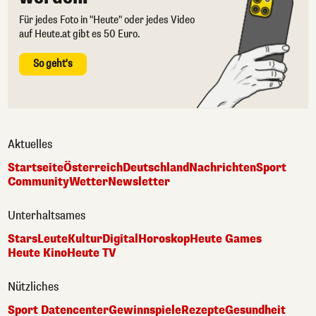
Für jedes Foto in "Heute" oder jedes Video
auf Heute.at gibt es 50 Euro.
So geht's
Aktuelles
Startseite
Österreich
Deutschland
Nachrichten
Sport
Community
Wetter
Newsletter
Unterhaltsames
Stars
Leute
Kultur
Digital
Horoskop
Heute Games
Heute Kino
Heute TV
Nützliches
Sport Datencenter
Gewinnspiele
Rezepte
Gesundheit