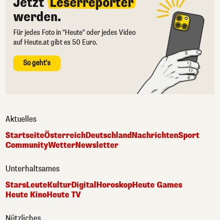
Jetzt
Leserreporter
werden.
Für jedes Foto in "Heute" oder jedes Video
auf Heute.at gibt es 50 Euro.
So geht's
Aktuelles
Startseite
Österreich
Deutschland
Nachrichten
Sport
Community
Wetter
Newsletter
Unterhaltsames
Stars
Leute
Kultur
Digital
Horoskop
Heute Games
Heute Kino
Heute TV
Nützliches