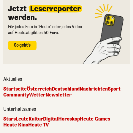
Jetzt
Leserreporter
werden.
Für jedes Foto in "Heute" oder jedes Video
auf Heute.at gibt es 50 Euro.
So geht's
Aktuelles
Startseite
Österreich
Deutschland
Nachrichten
Sport
Community
Wetter
Newsletter
Unterhaltsames
Stars
Leute
Kultur
Digital
Horoskop
Heute Games
Heute Kino
Heute TV