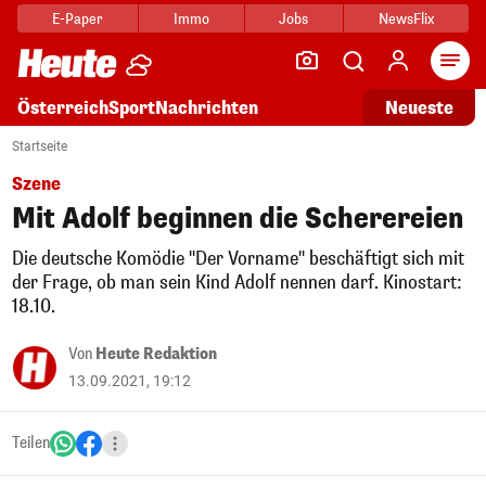
E-Paper
Immo
Jobs
NewsFlix
Arti
Österreich
Sport
Nachrichten
Neueste
Startseite
Szene
Mit Adolf beginnen die Scherereien
Die deutsche Komödie "Der Vorname" beschäftigt sich mit
der Frage, ob man sein Kind Adolf nennen darf. Kinostart:
18.10.
Von
Heute Redaktion
13.09.2021, 19:12
Teilen