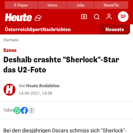
E-Paper
Immo
Jobs
NewsFlix
Arti
Österreich
Sport
Nachrichten
Neueste
Startseite
Szene
Deshalb crashte "Sherlock"-Star
das U2-Foto
Von
Heute Redaktion
14.09.2021, 14:58
Teilen
Bei den diesjährigen Oscars schmiss sich "Sherlock"-