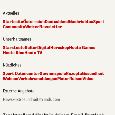
Aktuelles
Startseite
Österreich
Deutschland
Nachrichten
Sport
Community
Wetter
Newsletter
Unterhaltsames
Stars
Leute
Kultur
Digital
Horoskop
Heute Games
Heute Kino
Heute TV
Nützliches
Sport Datencenter
Gewinnspiele
Rezepte
Gesundheit
Wohnen
Verkehrsmeldungen
Motor
Reisen
Video
Externe Angebote
NewsFlix
Gesundheitstrends.com