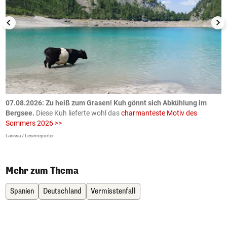
ch
07.08.2026: Zu heiß zum Grasen! Kuh gönnt sich Abkühlung im
0
Bergsee.
Diese Kuh lieferte wohl das
charmanteste Motiv des
S
Sommers 2026 >>
a
>
Larissa / Leserreporter
zV
Mehr zum Thema
Spanien
Deutschland
Vermisstenfall