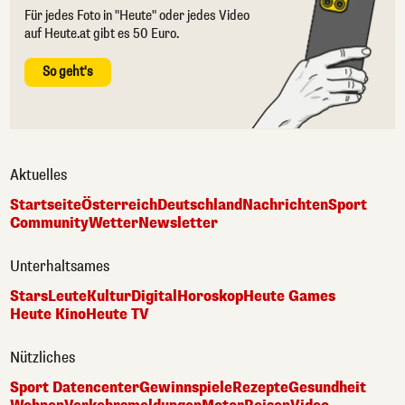
Für jedes Foto in "Heute" oder jedes Video
auf Heute.at gibt es 50 Euro.
So geht's
Aktuelles
Startseite
Österreich
Deutschland
Nachrichten
Sport
Community
Wetter
Newsletter
Unterhaltsames
Stars
Leute
Kultur
Digital
Horoskop
Heute Games
Heute Kino
Heute TV
Nützliches
Sport Datencenter
Gewinnspiele
Rezepte
Gesundheit