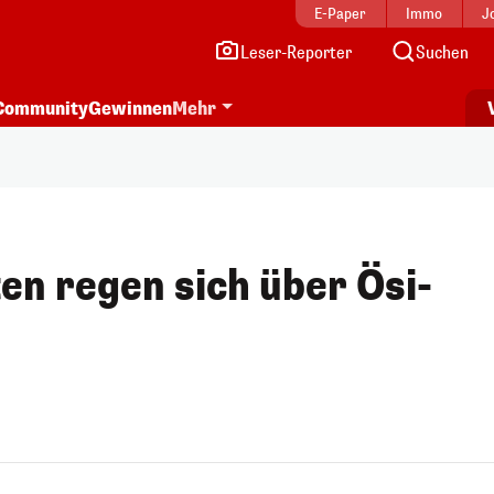
E-Paper
Immo
J
Leser-Reporter
Suchen
Community
Gewinnen
Mehr
en regen sich über Ösi-