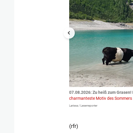
tzte.
Zu einem tragischen
07.08.2026: Zu heiß zum Grasen! 
igen gekommen.
Bei einem Frontal-
charmanteste Motiv des Sommers
Larissa / Leserreporter
(rfr)