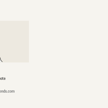
ote
ends.com