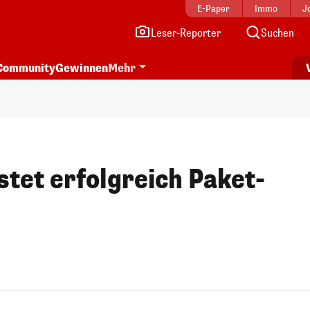
E-Paper
Immo
J
Leser-Reporter
Suchen
Community
Gewinnen
Mehr
stet erfolgreich Paket-