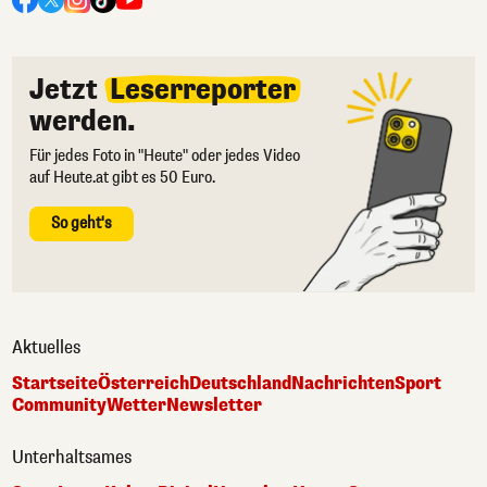
Jetzt
Leserreporter
werden.
Für jedes Foto in "Heute" oder jedes Video
auf Heute.at gibt es 50 Euro.
So geht's
Aktuelles
Startseite
Österreich
Deutschland
Nachrichten
Sport
Community
Wetter
Newsletter
Unterhaltsames