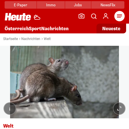
E-Paper
Immo
Jobs
NewsFlix
Arti
Österreich
Sport
Nachrichten
Neueste
Startseite
Nachrichten
Welt
i
Welt