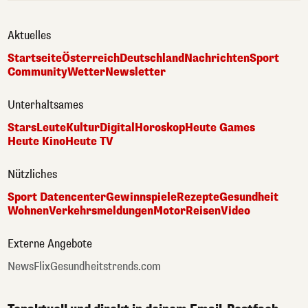
Aktuelles
Startseite
Österreich
Deutschland
Nachrichten
Sport
Community
Wetter
Newsletter
Unterhaltsames
Stars
Leute
Kultur
Digital
Horoskop
Heute Games
Heute Kino
Heute TV
Nützliches
Sport Datencenter
Gewinnspiele
Rezepte
Gesundheit
Wohnen
Verkehrsmeldungen
Motor
Reisen
Video
Externe Angebote
NewsFlix
Gesundheitstrends.com