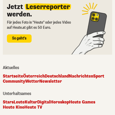
Jetzt
Leserreporter
werden.
Für jedes Foto in "Heute" oder jedes Video
auf Heute.at gibt es 50 Euro.
So geht's
Aktuelles
Startseite
Österreich
Deutschland
Nachrichten
Sport
Community
Wetter
Newsletter
Unterhaltsames
Stars
Leute
Kultur
Digital
Horoskop
Heute Games
Heute Kino
Heute TV