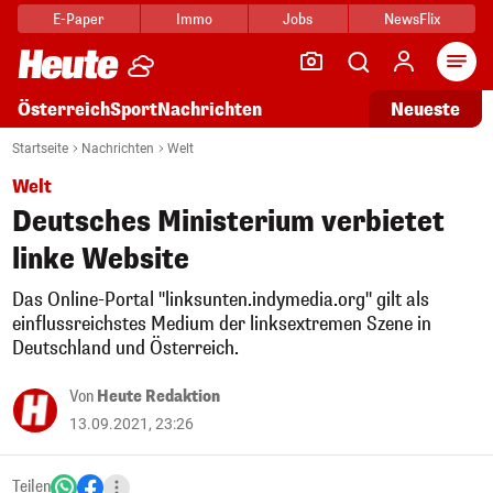
E-Paper
Immo
Jobs
NewsFlix
Arti
Österreich
Sport
Nachrichten
Neueste
Startseite
Nachrichten
Welt
Welt
Deutsches Ministerium verbietet
linke Website
Das Online-Portal "linksunten.indymedia.org" gilt als
einflussreichstes Medium der linksextremen Szene in
Deutschland und Österreich.
Von
Heute Redaktion
13.09.2021, 23:26
Teilen