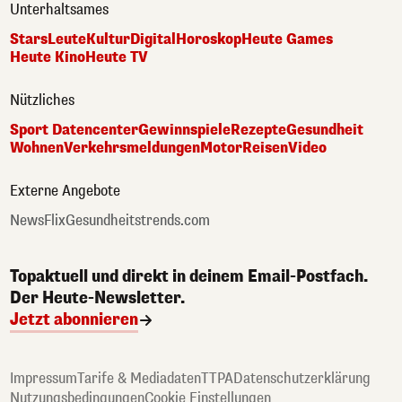
Unterhaltsames
Stars
Leute
Kultur
Digital
Horoskop
Heute Games
Heute Kino
Heute TV
Nützliches
Sport Datencenter
Gewinnspiele
Rezepte
Gesundheit
Wohnen
Verkehrsmeldungen
Motor
Reisen
Video
Externe Angebote
NewsFlix
Gesundheitstrends.com
Topaktuell und direkt in deinem Email-Postfach.
Der Heute-Newsletter.
Jetzt abonnieren
Impressum
Tarife & Mediadaten
TTPA
Datenschutzerklärung
Nutzungsbedingungen
Cookie Einstellungen