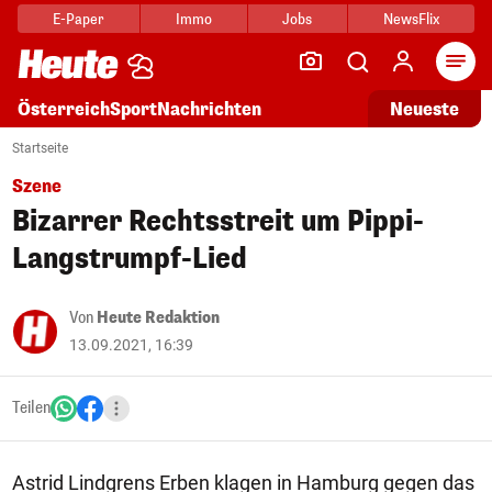
E-Paper
Immo
Jobs
NewsFlix
Arti
Österreich
Sport
Nachrichten
Neueste
Startseite
Szene
Bizarrer Rechtsstreit um Pippi-
Langstrumpf-Lied
Von
Heute Redaktion
13.09.2021, 16:39
Teilen
Astrid Lindgrens Erben klagen in Hamburg gegen das