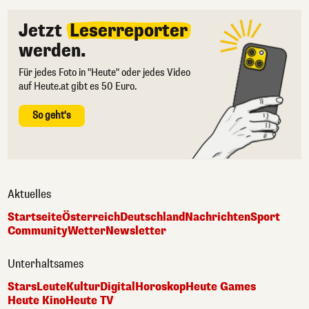
Jetzt
Leserreporter
werden.
Für jedes Foto in "Heute" oder jedes Video
auf Heute.at gibt es 50 Euro.
So geht's
Aktuelles
Startseite
Österreich
Deutschland
Nachrichten
Sport
Community
Wetter
Newsletter
Unterhaltsames
Stars
Leute
Kultur
Digital
Horoskop
Heute Games
Heute Kino
Heute TV