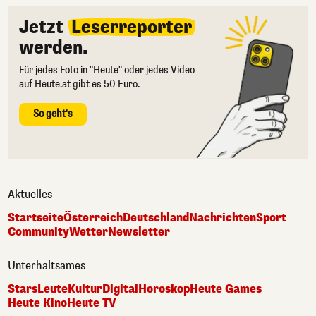
Jetzt
Leserreporter
werden.
Für jedes Foto in "Heute" oder jedes Video
auf Heute.at gibt es 50 Euro.
So geht's
Aktuelles
Startseite
Österreich
Deutschland
Nachrichten
Sport
Community
Wetter
Newsletter
Unterhaltsames
Stars
Leute
Kultur
Digital
Horoskop
Heute Games
Heute Kino
Heute TV