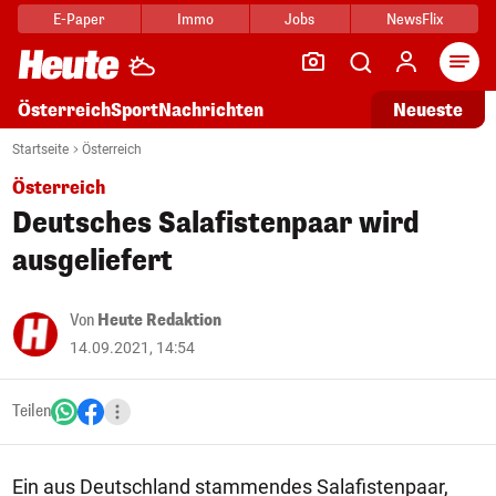
E-Paper
Immo
Jobs
NewsFlix
Arti
Österreich
Sport
Nachrichten
Neueste
Startseite
Österreich
Österreich
Deutsches Salafistenpaar wird
ausgeliefert
Von
Heute Redaktion
14.09.2021, 14:54
Teilen
Ein aus Deutschland stammendes Salafistenpaar,