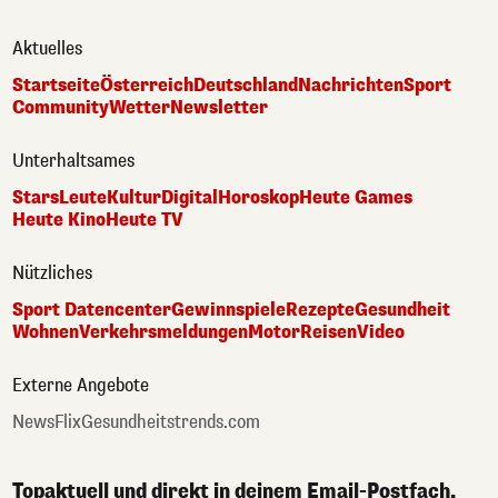
Aktuelles
Startseite
Österreich
Deutschland
Nachrichten
Sport
Community
Wetter
Newsletter
Unterhaltsames
Stars
Leute
Kultur
Digital
Horoskop
Heute Games
Heute Kino
Heute TV
Nützliches
Sport Datencenter
Gewinnspiele
Rezepte
Gesundheit
Wohnen
Verkehrsmeldungen
Motor
Reisen
Video
Externe Angebote
NewsFlix
Gesundheitstrends.com
Topaktuell und direkt in deinem Email-Postfach.