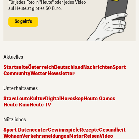
Für jedes Foto in "Heute" oder jedes Video
auf Heute.at gibt es 50 Euro.
So geht's
Aktuelles
Startseite
Österreich
Deutschland
Nachrichten
Sport
Community
Wetter
Newsletter
Unterhaltsames
Stars
Leute
Kultur
Digital
Horoskop
Heute Games
Heute Kino
Heute TV
Nützliches
Sport Datencenter
Gewinnspiele
Rezepte
Gesundheit
Wohnen
Verkehrsmeldungen
Motor
Reisen
Video