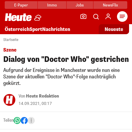
E-Paper
Immo
Jobs
NewsFlix
Arti
Österreich
Sport
Nachrichten
Neueste
Startseite
Szene
Dialog von "Doctor Who" gestrichen
Aufgrund der Ereignisse in Manchester wurde nun eine
Szene der aktuellen "Doctor Who"-Folge nachträglich
gekürzt.
Von
Heute Redaktion
14.09.2021, 00:17
Teilen