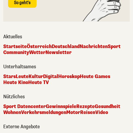
So geht's
Aktuelles
Startseite
Österreich
Deutschland
Nachrichten
Sport
Community
Wetter
Newsletter
Unterhaltsames
Stars
Leute
Kultur
Digital
Horoskop
Heute Games
Heute Kino
Heute TV
Nützliches
Sport Datencenter
Gewinnspiele
Rezepte
Gesundheit
Wohnen
Verkehrsmeldungen
Motor
Reisen
Video
Externe Angebote