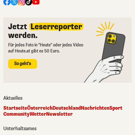
Jetzt
Leserreporter
werden.
Für jedes Foto in "Heute" oder jedes Video
auf Heute.at gibt es 50 Euro.
So geht's
Aktuelles
Startseite
Österreich
Deutschland
Nachrichten
Sport
Community
Wetter
Newsletter
Unterhaltsames