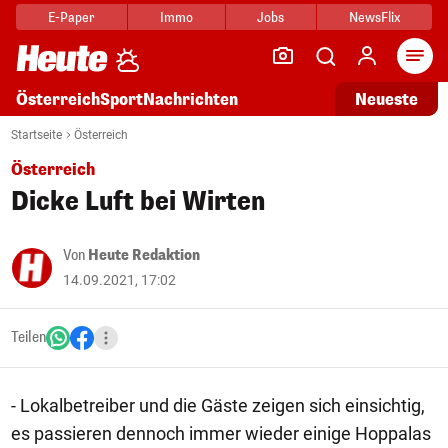
E-Paper
Immo
Jobs
NewsFlix
Arti
Österreich
Sport
Nachrichten
Neueste
Startseite
Österreich
Österreich
Dicke Luft bei Wirten
Von
Heute Redaktion
14.09.2021, 17:02
Teilen
- Lokalbetreiber und die Gäste zeigen sich einsichtig,
es passieren dennoch immer wieder einige Hoppalas