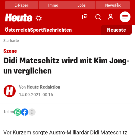
E-Paper
Immo
Jobs
NewsFlix
Arti
Österreich
Sport
Nachrichten
Neueste
Startseite
Szene
Didi Mateschitz wird mit Kim Jong-
un verglichen
Von
Heute Redaktion
14.09.2021, 00:16
Teilen
Vor Kurzem sorgte Austro-Milliardär Didi Mateschitz