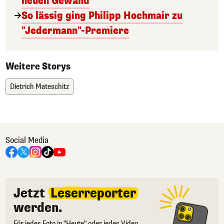
neuen Gewand
So lässig ging Philipp Hochmair zu
"Jedermann"-Premiere
Weitere Storys
Dietrich Mateschitz
Social Media
Jetzt
Leserreporter
werden.
Für jedes Foto in "Heute" oder jedes Video