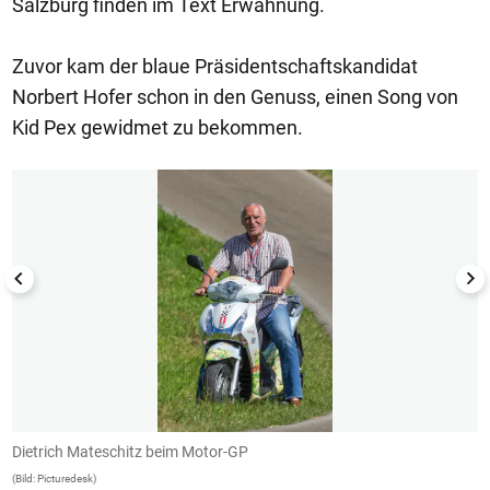
Salzburg finden im Text Erwähnung.
Zuvor kam der blaue Präsidentschaftskandidat
Norbert Hofer schon in den Genuss, einen Song von
Kid Pex gewidmet zu bekommen.
1/5
e
Dietrich Mateschitz beim Motor-GP
D
(Bild: Picturedesk)
(B