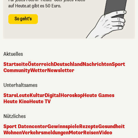
auf Heute.at gibt es 50 Euro.
So geht's
Aktuelles
Startseite
Österreich
Deutschland
Nachrichten
Sport
Community
Wetter
Newsletter
Unterhaltsames
Stars
Leute
Kultur
Digital
Horoskop
Heute Games
Heute Kino
Heute TV
Nützliches
Sport Datencenter
Gewinnspiele
Rezepte
Gesundheit
Wohnen
Verkehrsmeldungen
Motor
Reisen
Video