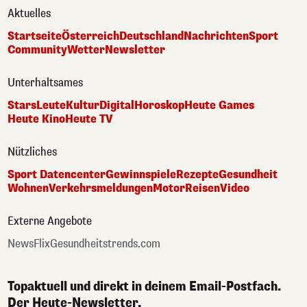
Aktuelles
Startseite
Österreich
Deutschland
Nachrichten
Sport
Community
Wetter
Newsletter
Unterhaltsames
Stars
Leute
Kultur
Digital
Horoskop
Heute Games
Heute Kino
Heute TV
Nützliches
Sport Datencenter
Gewinnspiele
Rezepte
Gesundheit
Wohnen
Verkehrsmeldungen
Motor
Reisen
Video
Externe Angebote
NewsFlix
Gesundheitstrends.com
Topaktuell und direkt in deinem Email-Postfach.
Der Heute-Newsletter.