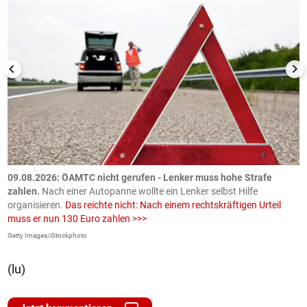
09.08.2026: ÖAMTC nicht gerufen - Lenker muss hohe Strafe
0
en
zahlen.
Nach einer Autopanne wollte ein Lenker selbst Hilfe
H
organisieren.
Das reichte nicht: Nach einem rechtskräftigen Urteil
u
muss er nun 130 Euro zahlen >>>
m
Getty Images/iStockphoto
Fa
(lu)