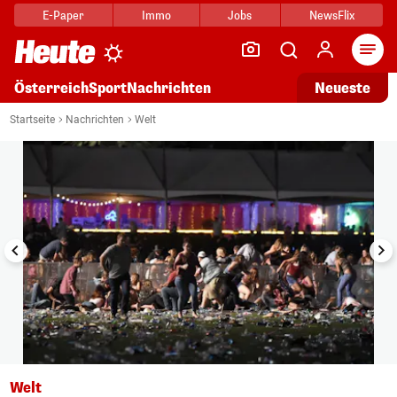
E-Paper
Immo
Jobs
NewsFlix
Arti
Österreich
Sport
Nachrichten
Neueste
i
1/21
Startseite
Nachrichten
Welt
Welt