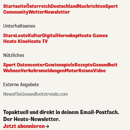
Startseite
Österreich
Deutschland
Nachrichten
Sport
Community
Wetter
Newsletter
Unterhaltsames
Stars
Leute
Kultur
Digital
Horoskop
Heute Games
Heute Kino
Heute TV
Nützliches
Sport Datencenter
Gewinnspiele
Rezepte
Gesundheit
Wohnen
Verkehrsmeldungen
Motor
Reisen
Video
Externe Angebote
NewsFlix
Gesundheitstrends.com
Topaktuell und direkt in deinem Email-Postfach.
Der Heute-Newsletter.
Jetzt abonnieren