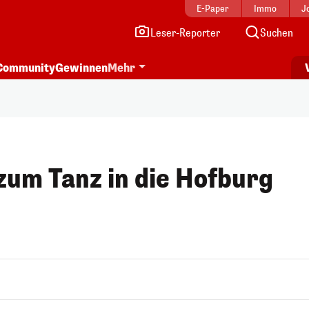
E-Paper
Immo
J
Leser-Reporter
Suchen
Community
Gewinnen
Mehr
 zum Tanz in die Hofburg