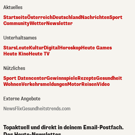
Aktuelles
Startseite
Österreich
Deutschland
Nachrichten
Sport
Community
Wetter
Newsletter
Unterhaltsames
Stars
Leute
Kultur
Digital
Horoskop
Heute Games
Heute Kino
Heute TV
Nützliches
Sport Datencenter
Gewinnspiele
Rezepte
Gesundheit
Wohnen
Verkehrsmeldungen
Motor
Reisen
Video
Externe Angebote
NewsFlix
Gesundheitstrends.com
Topaktuell und direkt in deinem Email-Postfach.
Der Heute-Newsletter.