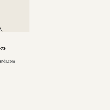
ote
ends.com