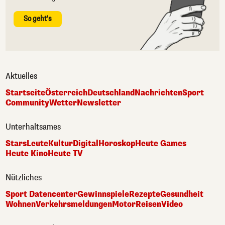
So geht's
Aktuelles
Startseite
Österreich
Deutschland
Nachrichten
Sport
Community
Wetter
Newsletter
Unterhaltsames
Stars
Leute
Kultur
Digital
Horoskop
Heute Games
Heute Kino
Heute TV
Nützliches
Sport Datencenter
Gewinnspiele
Rezepte
Gesundheit
Wohnen
Verkehrsmeldungen
Motor
Reisen
Video