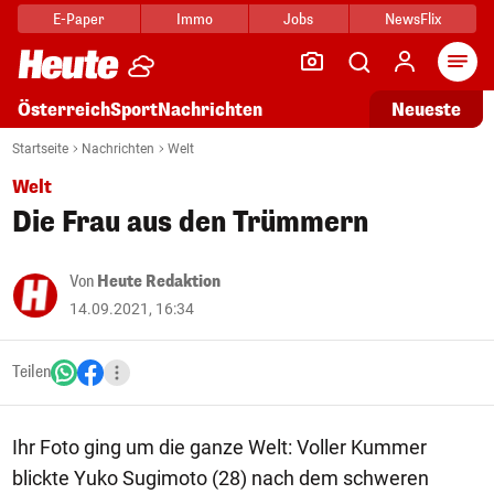
E-Paper
Immo
Jobs
NewsFlix
Arti
Österreich
Sport
Nachrichten
Neueste
Startseite
Nachrichten
Welt
Welt
Die Frau aus den Trümmern
Von
Heute Redaktion
14.09.2021, 16:34
Teilen
Ihr Foto ging um die ganze Welt: Voller Kummer
blickte Yuko Sugimoto (28) nach dem schweren