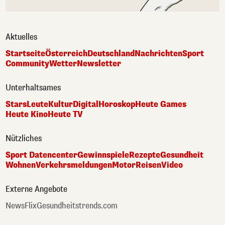
Aktuelles
Startseite
Österreich
Deutschland
Nachrichten
Sport
Community
Wetter
Newsletter
Unterhaltsames
Stars
Leute
Kultur
Digital
Horoskop
Heute Games
Heute Kino
Heute TV
Nützliches
Sport Datencenter
Gewinnspiele
Rezepte
Gesundheit
Wohnen
Verkehrsmeldungen
Motor
Reisen
Video
Externe Angebote
NewsFlix
Gesundheitstrends.com