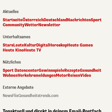
Aktuelles
Startseite
Österreich
Deutschland
Nachrichten
Sport
Community
Wetter
Newsletter
Unterhaltsames
Stars
Leute
Kultur
Digital
Horoskop
Heute Games
Heute Kino
Heute TV
Nützliches
Sport Datencenter
Gewinnspiele
Rezepte
Gesundheit
Wohnen
Verkehrsmeldungen
Motor
Reisen
Video
Externe Angebote
NewsFlix
Gesundheitstrends.com
Topaktuell und direkt in deinem Email-Postfach.