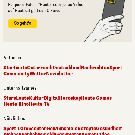
Für jedes Foto in "Heute" oder jedes Video
auf Heute.at gibt es 50 Euro.
So geht's
Aktuelles
Startseite
Österreich
Deutschland
Nachrichten
Sport
Community
Wetter
Newsletter
Unterhaltsames
Stars
Leute
Kultur
Digital
Horoskop
Heute Games
Heute Kino
Heute TV
Nützliches
Sport Datencenter
Gewinnspiele
Rezepte
Gesundheit
Wohnen
Verkehrsmeldungen
Motor
Reisen
Video