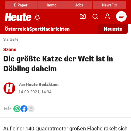
E-Paper
Immo
Jobs
NewsFlix
Arti
Österreich
Sport
Nachrichten
Neueste
Startseite
Szene
Die größte Katze der Welt ist in
Döbling daheim
Von
Heute Redaktion
14.09.2021, 14:34
Teilen
Auf einer 140 Quadratmeter großen Fläche räkelt sich