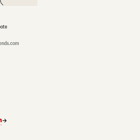
ote
ends.com
n