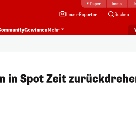
E-Paper
Immo
J
Leser-Reporter
Suchen
Community
Gewinnen
Mehr
n in Spot Zeit zurückdrehe